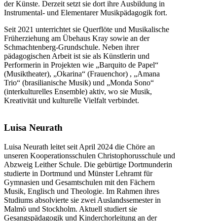
der Künste. Derzeit setzt sie dort ihre Ausbildung in
Instrumental- und Elementarer Musikpädagogik fort.
Seit 2021 unterrichtet sie Querflöte und Musikalische
Früherziehung am Übehaus Kray sowie an der
Schmachtenberg-Grundschule. Neben ihrer
pädagogischen Arbeit ist sie als Künstlerin und
Performerin in Projekten wie „Barquito de Papel“
(Musiktheater), „Okarina“ (Frauenchor) , „Amana
Trio“ (brasilianische Musik) und „Monda Sono“
(interkulturelles Ensemble) aktiv, wo sie Musik,
Kreativität und kulturelle Vielfalt verbindet.
Luisa Neurath
Luisa Neurath leitet seit April 2024 die Chöre an
unseren Kooperationsschulen Christophorusschule und
Abzweig Leither Schule. Die gebürtige Dortmunderin
studierte in Dortmund und Münster Lehramt für
Gymnasien und Gesamtschulen mit den Fächern
Musik, Englisch und Theologie. Im Rahmen ihres
Studiums absolvierte sie zwei Auslandssemester in
Malmö und Stockholm. Aktuell studiert sie
Gesangspädagogik und Kinderchorleitung an der