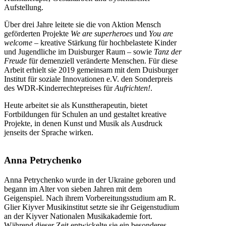
Aufstellung.
Über drei Jahre leitete sie die von Aktion Mensch
geförderten Projekte
We are superheroes
und
You are
welcome
– kreative Stärkung für hochbelastete Kinder
und Jugendliche im Duisburger Raum – sowie
Tanz der
Freude
für demenziell veränderte Menschen. Für diese
Arbeit erhielt sie 2019 gemeinsam mit dem Duisburger
Institut für soziale Innovationen e.V. den Sonderpreis
des WDR-Kinderrechtepreises für
Aufrichten!
.
Heute arbeitet sie als Kunsttherapeutin, bietet
Fortbildungen für Schulen an und gestaltet kreative
Projekte, in denen Kunst und Musik als Ausdruck
jenseits der Sprache wirken.
Anna Petrychenko
Anna Petrychenko wurde in der Ukraine geboren und
begann im Alter von sieben Jahren mit dem
Geigenspiel. Nach ihrem Vorbereitungsstudium am R.
Glier Kiyver Musikinstitut setzte sie ihr Geigenstudium
an der Kiyver Nationalen Musikakademie fort.
Während dieser Zeit entwickelte sie ein besonderes