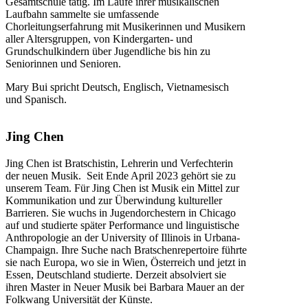
Gesamtschule tätig. Im Laufe ihrer musikalischen
Laufbahn sammelte sie umfassende
Chorleitungserfahrung mit Musikerinnen und Musikern
aller Altersgruppen, von Kindergarten- und
Grundschulkindern über Jugendliche bis hin zu
Seniorinnen und Senioren.
Mary Bui spricht Deutsch, Englisch, Vietnamesisch
und Spanisch.
Jing Chen
Jing Chen ist Bratschistin, Lehrerin und Verfechterin
der neuen Musik.
Seit Ende April 2023 gehört sie zu
unserem Team. F
ür Jing Che
n ist Musik
ein Mittel zur
Kommunikation und zur Überwindung kultureller
Barrieren. Sie wuchs in Jugendorchestern in Chicago
auf und studierte später Performance und linguistische
Anthropologie an der University
of
Illinois in Urbana-
Champaign. Ihre Suche nach Bratschenrepertoire führte
sie nach Europa, wo sie in Wien, Österreich und jetzt in
Essen, Deutschland
studierte. Derzeit absolviert sie
ihren Master in Neuer Musik bei Barbara Mauer an der
Folkwang Universität der Künste.