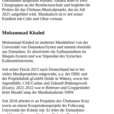
Oberhausen aufgeführt wurden. Aktuell leitet er zwei
Chorgruppen an der Bonifaciusschule und begleitet die
Proben für das Übehaus-Musicalprojekt, das im Juli
2025 aufgeführt wird. Musikalisch ist er seit seiner
Kindheit mit Cello und Oboe vertraut.
Mohammad Khaled
Mohammad Khaled ist studierter Musiklehrer von der
Universität von Damaskus/Syrien und stammt ebenfalls
aus Damaskus. Er absolvierte ein Aufbaustudium im
Maqam-System und war Stipendiat des Syrischen
Kultusministeriums.
Seit seiner Flucht 2015 nach Deutschland hat er bei
vielen Musikprojekten mitgewirkt, u.a. der DRK und
der Projektfabrik gGmbH (beide in Witten), sowie der
Jugendhilfe, CSE/Caritas und Zukunft Bildungswerk
(Essen). 2021-2022 war er Betreuer und Gruppenleiter
beim MusikCamp der Musikakademie NRW.
Seit 2018 arbeitet er an Projekten des Übehauses Kray
sowie an einem Kooperationsprojekt der Folkwang
Universität der Künste mit. Er leitet die Damaskino-