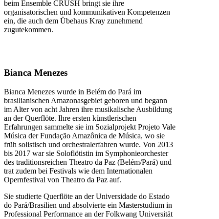
beim Ensemble CRUSH bringt sie ihre
organisatorischen und kommunikativen Kompetenzen
ein, die auch dem Übehaus Kray zunehmend
zugutekommen.
Bianca Menezes
Bianca Menezes wurde in Belém do Pará im
brasilianischen Amazonasgebiet geboren und begann
im Alter von acht Jahren ihre musikalische Ausbildung
an der Querflöte. Ihre ersten künstlerischen
Erfahrungen sammelte sie im Sozialprojekt Projeto Vale
Música der Fundação Amazônica de Música, wo sie
früh solistisch und orchestralerfahren wurde. Von 2013
bis 2017 war sie Soloflötistin im Symphonieorchester
des traditionsreichen Theatro da Paz (Belém/Pará) und
trat zudem bei Festivals wie dem Internationalen
Opernfestival von Theatro da Paz auf.
Sie studierte Querflöte an der Universidade do Estado
do Pará/Brasilien und absolvierte ein Masterstudium in
Professional Performance an der Folkwang Universität