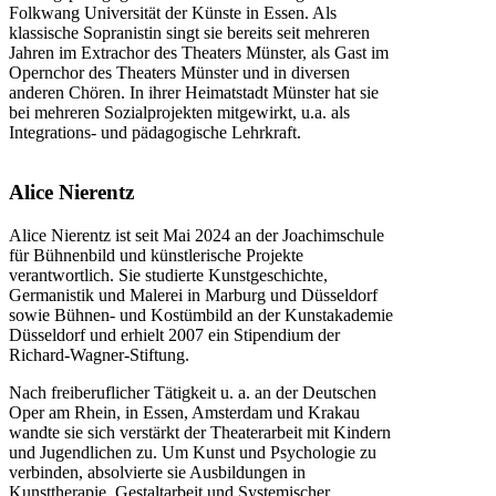
Folkwang Universität der Künste in Essen. Als
klassische Sopranistin singt sie bereits seit mehreren
Jahren im Extrachor des Theaters Münster, als Gast im
Opernchor des Theaters Münster und in diversen
anderen Chören. In ihrer Heimatstadt Münster hat sie
bei mehreren Sozialprojekten mitgewirkt, u.a. als
Integrations- und pädagogische Lehrkraft.
Alice Nierentz
Alice Nierentz ist seit Mai 2024 an der Joachimschule
für Bühnenbild und künstlerische Projekte
verantwortlich. Sie studierte Kunstgeschichte,
Germanistik und Malerei in Marburg und Düsseldorf
sowie Bühnen- und Kostümbild an der Kunstakademie
Düsseldorf und erhielt 2007 ein Stipendium der
Richard-Wagner-Stiftung.
Nach freiberuflicher Tätigkeit u. a. an der Deutschen
Oper am Rhein, in Essen, Amsterdam und Krakau
wandte sie sich verstärkt der Theaterarbeit mit Kindern
und Jugendlichen zu. Um Kunst und Psychologie zu
verbinden, absolvierte sie Ausbildungen in
Kunsttherapie, Gestaltarbeit und Systemischer