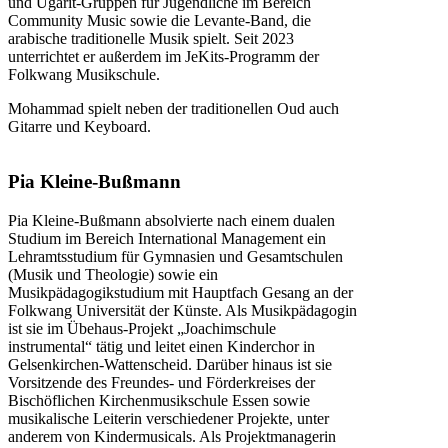
und Ugarit-Gruppen für Jugendliche im Bereich
Community Music sowie die Levante-Band, die
arabische traditionelle Musik spielt. Seit 2023
unterrichtet er außerdem im JeKits-Programm der
Folkwang Musikschule.
Mohammad spielt neben der traditionellen Oud auch
Gitarre und Keyboard.
Pia Kleine-Bußmann
Pia Kleine-Bußmann absolvierte nach einem dualen
Studium im Bereich International Management ein
Lehramtsstudium für Gymnasien und Gesamtschulen
(Musik und Theologie) sowie ein
Musikpädagogikstudium mit Hauptfach Gesang an der
Folkwang Universität der Künste. Als Musikpädagogin
ist sie im Übehaus-Projekt „Joachimschule
instrumental“ tätig und leitet einen Kinderchor in
Gelsenkirchen-Wattenscheid. Darüber hinaus ist sie
Vorsitzende des Freundes- und Förderkreises der
Bischöflichen Kirchenmusikschule Essen sowie
musikalische Leiterin verschiedener Projekte, unter
anderem von Kindermusicals. Als Projektmanagerin